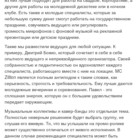
из них лучше подходят для работы на свадьбе, корпоративе, а
другие для работы на молодежной дискотеке или в ночном
клубе. Есть также и молодые специалисты, которые за
небольшую сумму денег смогут работать на государственном
празднике, озвучивать ведущего или регулировать
громкость микрофонов с фоновой музыкой на рекламной
презентации или детском празднике.
Также мы разместили ведущих для любой ситуации. К
примеру, Дмитрий Божко, который сочетает в себе в себе
опытного ведущего и непревзойденного организатора. Своей
собранностью и педантичностью он вдохновляет каждого
специалиста, работающего вместе с ним на локации. MC
Zillion является полным антиподом к таким словам, как
серьезность, строгость и требовательность. Ему лучше даются
молодежные вечеринки и соревнования. Павел - это
сплошная энергия, которую он с большим удовольствием
передает окружающим.
Музыкальные коллективы и кавер-бэнды это отдельная тема.
Полностью неверным решением будет выбрать группу, не
слушав его вживую. То, что вы услышали на промо-ролике
может существенно отличаться от живого исполнения. В
данном случае рекомендация специалиста может быть