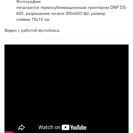
Фотографии
печатаются термосублимационным принтером DNP DS-
620, разрешение печати 300х600 dpi, размер
снимка 15х10 см.
Видео с работой фотобокса