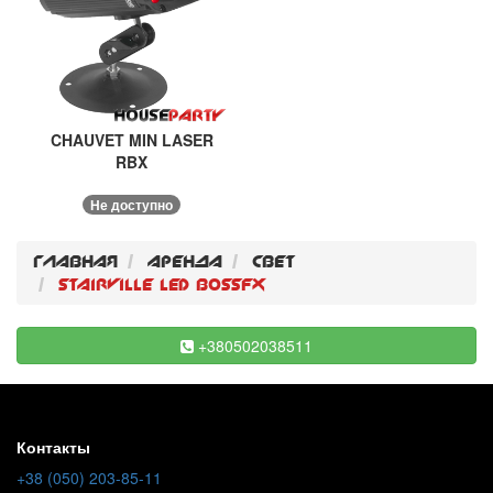
CHAUVET MIN LASER
RBX
Не доступно
Главная
Аренда
Свет
Stairville LED BossFx
+380502038511
Контакты
+38 (050) 203-85-11