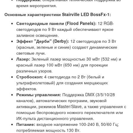
время мероприятия.
Основные характеристики Stairville LED BossFx-1:
Светодиодные панели (Flood Panels):
12 RGB-
светодиодов по 9 Вт каждый обеспечивают яркое
заливное освещение.
Эффект "Дерби" (Derby):
12 светодиодов по 3 Вт
(красные, зеленые и синие) создают динамические
световые лучи.
Лазер:
Зеленый лазер мощностью 30 мВт (532 нм) и
красный лазер 100 мВт (650 нм) для проекции
различных узоров.
Стробоскоп:
4 светодиода по 2 Вт (белый и
ультрафиолетовый) для создания мерцающих
эффектов.
Режимы управления:
Поддержка DMX (3/5/10/28
каналов), автоматических программ, звуковой
активации, режимов Master/Slave, а также управления с
помощью беспроводного ножного переключателя или
ИК-пульта дистанционного управления.
Питание:
входное напряжение 100-240 В, 50/60 Гц;
потребляемая мощность 130 Вт.