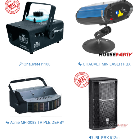
Chauvet-H1100
CHAUVET MIN LASER RBX
Acme MH-3083 TRIPLE DERBY
JBL PRX-612m