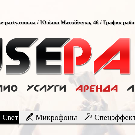
use-party.com.ua / Юліана Матвійчука, 46 / График раб
лио
Услуги
Аренда
Свет
Микрофоны
Спецэффек