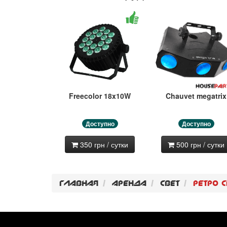
Freecolor 18x10W
Chauvet megatrix
Доступно
Доступно
350 грн / сутки
500 грн / сутки
Главная
Аренда
Свет
Ретро с