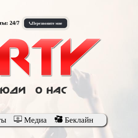
оты: 24/7
Перезвоните мне
Люди
О нас
ты
Медиа
Беклайн