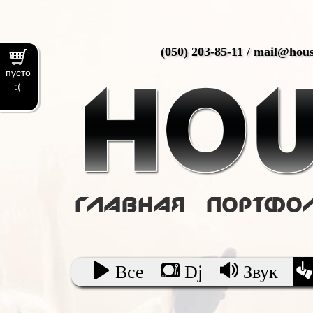
(050) 203-85-11 / mail@ho
пусто
:(
Главная
Портфо
Все
Dj
Звук