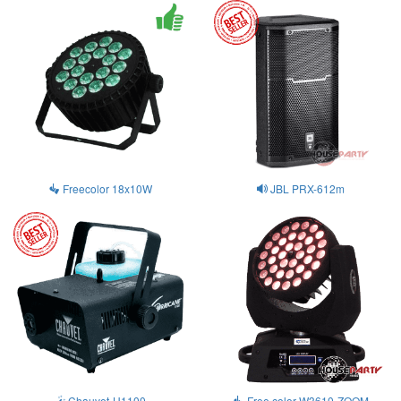
Freecolor 18x10W
JBL PRX-612m
Chauvet-H1100
Free color W3610-ZOOM