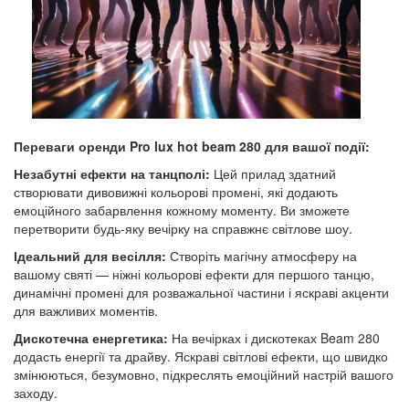
Переваги оренди
Pro lux hot beam 280
для вашої події:
Незабутні ефекти на танцполі:
Цей прилад здатний
створювати дивовижні кольорові промені, які додають
емоційного забарвлення кожному моменту. Ви зможете
перетворити будь-яку вечірку на справжнє світлове шоу.
Ідеальний для весілля:
Створіть магічну атмосферу на
вашому святі — ніжні кольорові ефекти для першого танцю,
динамічні промені для розважальної частини і яскраві акценти
для важливих моментів.
Дискотечна енергетика:
На вечірках і дискотеках Beam 280
додасть енергії та драйву. Яскраві світлові ефекти, що швидко
змінюються, безумовно, підкреслять емоційний настрій вашого
заходу.