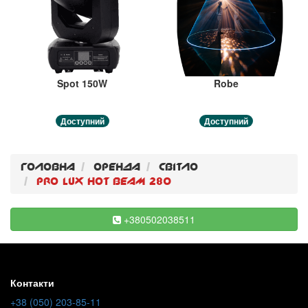
Spot 150W
Robe
Доступний
Доступний
Головна
Оренда
Свiтло
Pro lux hot beam 280
+380502038511
Контакти
+38 (050) 203-85-11