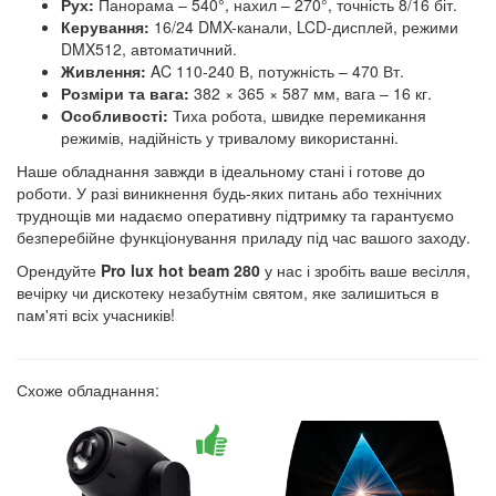
Рух:
Панорама – 540°, нахил – 270°, точність 8/16 біт.
Керування:
16/24 DMX-канали, LCD-дисплей, режими
DMX512, автоматичний.
Живлення:
AC 110-240 В, потужність – 470 Вт.
Розміри та вага:
382 × 365 × 587 мм, вага – 16 кг.
Особливості:
Тиха робота, швидке перемикання
режимів, надійність у тривалому використанні.
Наше обладнання завжди в ідеальному стані і готове до
роботи. У разі виникнення будь-яких питань або технічних
труднощів ми надаємо оперативну підтримку та гарантуємо
безперебійне функціонування приладу під час вашого заходу.
Орендуйте
Pro lux hot beam 280
у нас і зробіть ваше весілля,
вечірку чи дискотеку незабутнім святом, яке залишиться в
пам'яті всіх учасників!
Схоже обладнання: