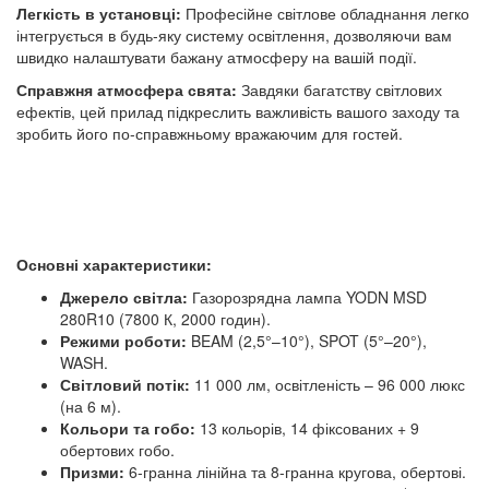
Легкість в установці:
Професійне світлове обладнання легко
інтегрується в будь-яку систему освітлення, дозволяючи вам
швидко налаштувати бажану атмосферу на вашій події.
Справжня атмосфера свята:
Завдяки багатству світлових
ефектів, цей прилад підкреслить важливість вашого заходу та
зробить його по-справжньому вражаючим для гостей.
Основні характеристики:
Джерело світла:
Газорозрядна лампа YODN MSD
280R10 (7800 К, 2000 годин).
Режими роботи:
BEAM (2,5°–10°), SPOT (5°–20°),
WASH.
Світловий потік:
11 000 лм, освітленість – 96 000 люкс
(на 6 м).
Кольори та гобо:
13 кольорів, 14 фіксованих + 9
обертових гобо.
Призми:
6-гранна лінійна та 8-гранна кругова, обертові.