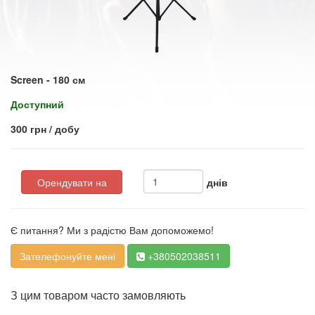
Screen - 180 см
Доступний
300 грн / добу
Орендувати на
днів
Є питання? Ми з радістю Вам допоможемо!
Зателефонуйте мені
+380502038511
З цим товаром часто замовляють