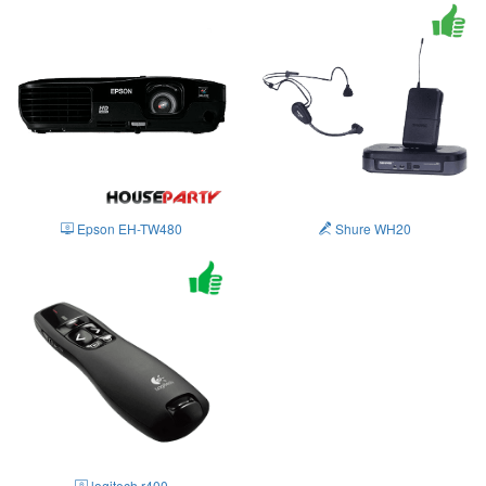
Epson EH-TW480
Shure WH20
logitech r400