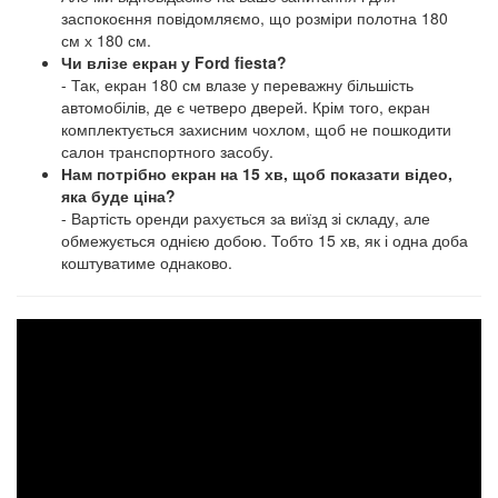
заспокоєння повідомляємо, що розміри полотна 180
см х 180 см.
Чи влізе екран у Ford fiesta?
- Так, екран 180 см влазе у переважну більшість
автомобілів, де є четверо дверей. Крім того, екран
комплектується захисним чохлом, щоб не пошкодити
салон транспортного засобу.
Нам потрібно екран на 15 хв, щоб показати відео,
яка буде ціна?
- Вартість оренди рахується за виїзд зі складу, але
обмежується однією добою. Тобто 15 хв, як і одна доба
коштуватиме однаково.