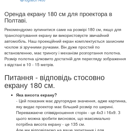
Оренда екрану 180 см для проектора в
Полтаві.
Рекомендуємо зупинитися саме на розмірі 180 см, якщо для
транспортування екрану ви використовуєте звичайний
автомобіль. Наш проекційний екран комплектується захисним
чохлом зі зручними ручками. Він дуже простий по
встановленню, має триногу і механізм розгортання полотна.
Розмір полотна цілковито достатній для перегляду зображення
з відстані в 10 - 15 метрів.
Питання - відповідь стосовно
екрану 180 см.
Яка висота екрану?
- Цей показник має другорядне значення, адже картинка,
яку видає проектор має більший розмір по ширині.
Переважаюче співвідношення сторін - це 4х3 і 16х9. З
цього можна зробити висновок, що максимально
потрібна висота екрану - це 135 см.
Але ми відповідаємо на ваше запитання і для