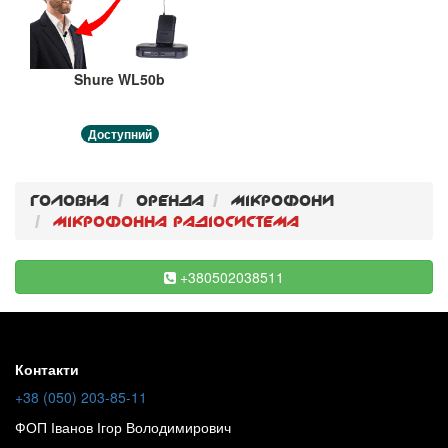
Shure WL50b
Доступний
Головна
Оренда
Мiкрофони
Мiкрофонна радiосистема
+380502038511
Контакти
+38 (050) 203-85-11
ФОП Іванов Ігор Володимирович