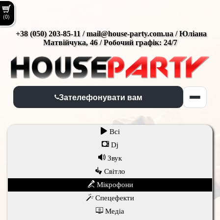
(0)
+38 (050) 203-85-11 / mail@house-party.com.ua / Юліана
Матвійчука, 46 / Робочий графік: 24/7
Зателефонувати вам
Всi
Dj
Звук
Світло
Мікрофони
Спецефекти
Медіа