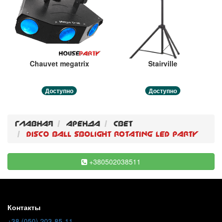
Chauvet megatrix
Stairville
Доступно
Доступно
Главная
Аренда
Свет
Disco Ball Sbolight Rotating Led Party
+380502038511
Контакты
+38 (050) 203-85-11