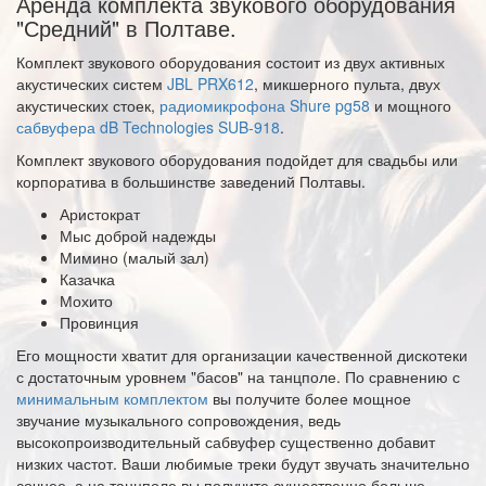
Аренда комплекта звукового оборудования
"Средний" в Полтаве.
Комплект звукового оборудования состоит из двух активных
акустических систем
JBL PRX612
, микшерного пульта, двух
акустических стоек,
радиомикрофона Shure pg58
и мощного
сабвуфера dB Technologies SUB-918
.
Комплект звукового оборудования подойдет для свадьбы или
корпоратива в большинстве заведений Полтавы.
Аристократ
Мыс доброй надежды
Мимино (малый зал)
Казачка
Мохито
Провинция
Его мощности хватит для организации качественной дискотеки
с достаточным уровнем "басов" на танцполе. По сравнению с
минимальным комплектом
вы получите более мощное
звучание музыкального сопровождения, ведь
высокопроизводительный сабвуфер существенно добавит
низких частот. Ваши любимые треки будут звучать значительно
сочнее, а на танцполе вы получите существенно больше