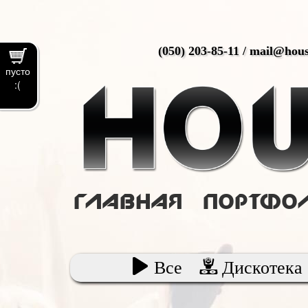
(050) 203-85-11 / mail@ho
пусто
:(
Главная
Портфо
Все
Дискотека