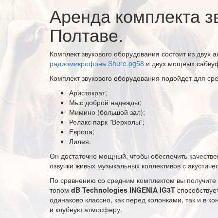
Аренда комплекта з
Полтаве.
Комплект звукового оборудования состоит из двух 
радиомикрофона Shure pg58
и двух мощных сабву
Комплект звукового оборудования подойдет для сре
Аристократ;
Мыс доброй надежды;
Мимино (большой зал);
Релакс парк "Верхолы";
Европа;
Лилея.
Он достаточно мощный, чтобы обеспечить качестве
озвучки живых музыкальных коллективов с акустичес
По сравнению со средним комплектом вы получите 
топом
dB Technologies INGENIA IG3T
способствуе
одинаково классно, как перед колонками, так и в к
и клубную атмосферу.