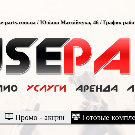
use-party.com.ua / Юліана Матвійчука, 46 / График раб
лио
Услуги
Аренда
Промо - акции
Готовые компл