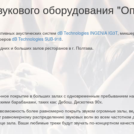
вукового оборудования "О
активных акустических систем
dB Technologies INGENIA IG3T
, микшер
феров
dB Technologies SUB-918
.
дних и больших залов ресторанов в г. Полтава.
нное покрытие в больших залах с одновременным пребыванием на т
кими барабанами, таких как: Дебош, Дискотека 90х.
возможность более равномерно покрыть звуком огромные залы, в
т равномерному распределению звуковых волн во всем частотном 
онце зала. Ваши любимые треки будут звучать по-концертном качес