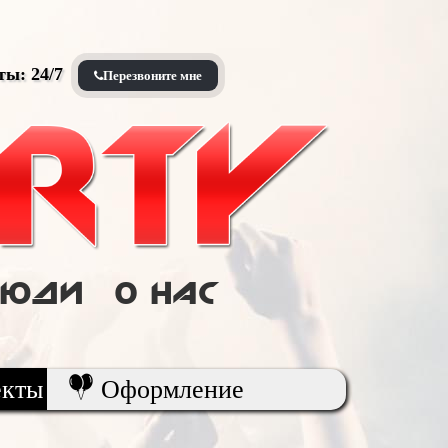
оты: 24/7
Перезвоните мне
Люди
О нас
екты
Оформление