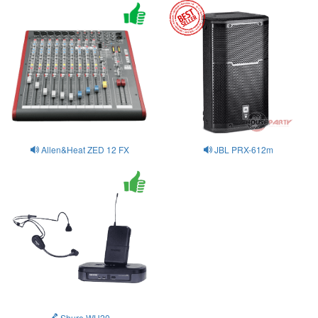
Allen&Heat ZED 12 FX
JBL PRX-612m
Shure WH20