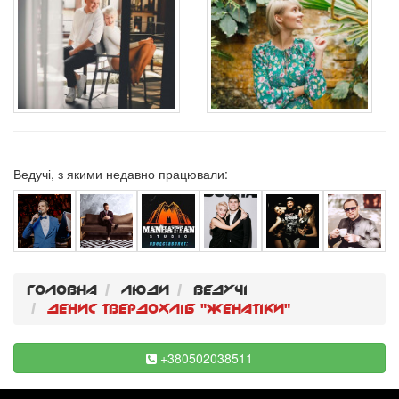
Ведучі, з якими недавно працювали:
Головна
Люди
Ведучi
Денис Твердохлiб "Женатiки"
+380502038511